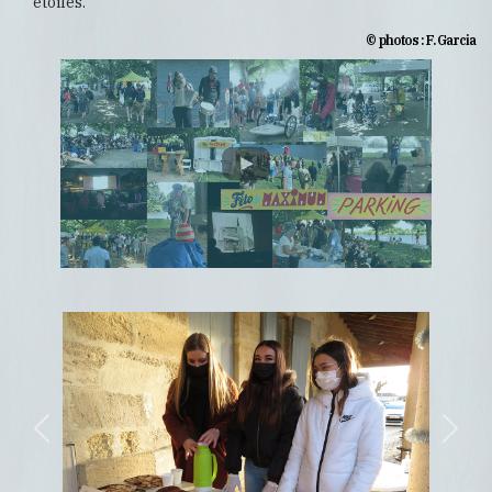
étoiles.
© photos : F. Garcia
Previous
Next